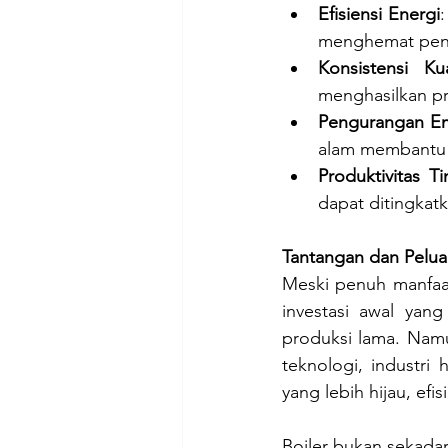
Efisiensi Energi
menghemat pen
Konsistensi Ku
menghasilkan pr
Pengurangan Em
alam membantu m
Produktivitas Ti
dapat ditingkat
Tantangan dan Pelu
Meski penuh manfaat,
investasi awal yang
produksi lama. Namu
teknologi, industri
yang lebih hijau, efi
Boiler bukan sekada