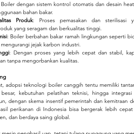
: Boiler dengan sistem kontrol otomatis dan desain heat
ggunaan bahan bakar.
alitas Produk
: Proses pemasakan dan sterilisasi ya
oduk yang seragam dan berkualitas tinggi.
isi
: Boiler berbahan bakar ramah lingkungan seperti bi
engurangi jejak karbon industri.
nggi
: Dengan proses yang lebih cepat dan stabil, kapa
kan tanpa mengorbankan kualitas.
ang
 adopsi teknologi boiler canggih tentu memiliki tantan
 besar, kebutuhan pelatihan teknisi, hingga integrasi
n, dengan skema insentif pemerintah dan kemitraan d
 hasil perikanan di Indonesia bisa bergerak lebih cepa
sien, dan berdaya saing global.
r mesin penghasil uap, tetapi tulang punggung yang men