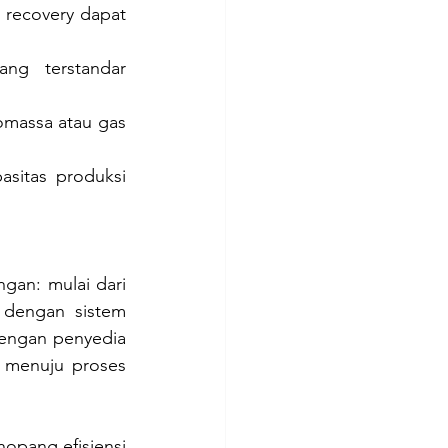
 recovery dapat 
ng terstandar 
omassa atau gas 
sitas produksi 
gan: mulai dari 
 dengan sistem 
engan penyedia 
t menuju proses 
opang efisiensi 