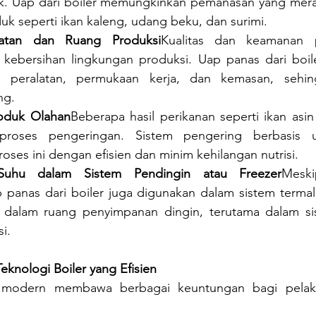
k. Uap dari boiler memungkinkan pemanasan yang merata
uk seperti ikan kaleng, udang beku, dan surimi.
ralatan dan Ruang Produksi
Kualitas dan keamanan 
 kebersihan lingkungan produksi. Uap panas dari boile
asi peralatan, permukaan kerja, dan kemasan, sehi
ng.
oduk Olahan
Beberapa hasil perikanan seperti ikan asin
 proses pengeringan. Sistem pengering berbasis
ses ini dengan efisien dan minim kehilangan nutrisi.
Suhu dalam Sistem Pendingin atau Freezer
Meski
 panas dari boiler juga digunakan dalam sistem termal
u dalam ruang penyimpanan dingin, terutama dalam si
i.
knologi Boiler yang Efisien
 modern membawa berbagai keuntungan bagi pelaku i