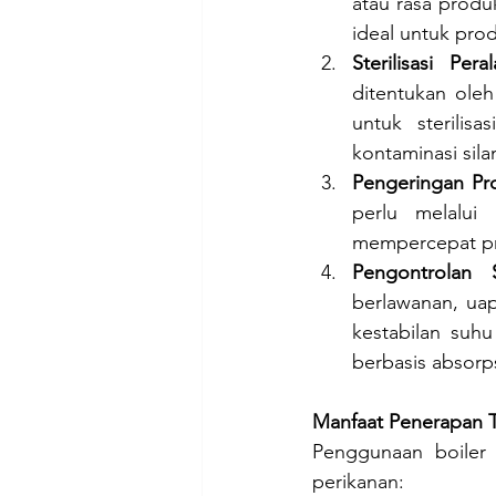
atau rasa produ
ideal untuk prod
Sterilisasi Pe
ditentukan oleh
untuk sterilis
kontaminasi sila
Pengeringan Pr
perlu melalui
mempercepat pro
Pengontrolan 
berlawanan, uap
kestabilan suh
berbasis absorps
Manfaat Penerapan Te
Penggunaan boiler
perikanan: