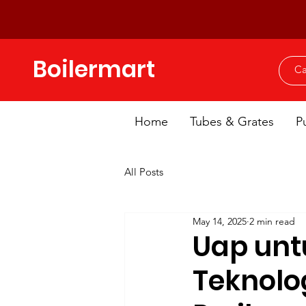
Boilermart
Home
Tubes & Grates
P
All Posts
May 14, 2025
2 min read
Uap unt
Teknolog