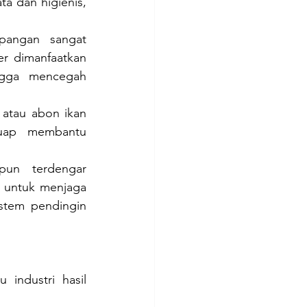
 dan higienis, 
pangan sangat 
r dimanfaatkan 
ngga mencegah 
 atau abon ikan 
 uap membantu 
pun terdengar 
 untuk menjaga 
stem pendingin 
ndustri hasil 