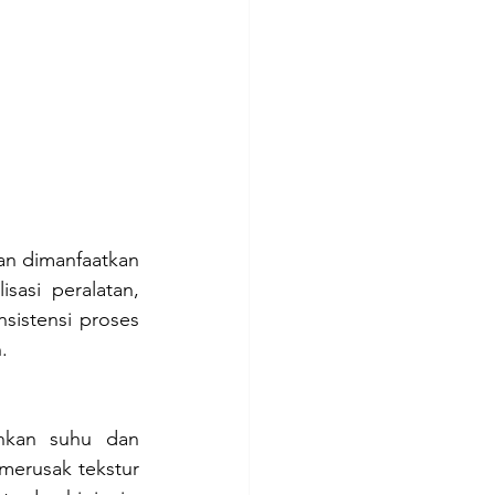
an dimanfaatkan 
sasi peralatan, 
istensi proses 
.
hkan suhu dan 
erusak tekstur 