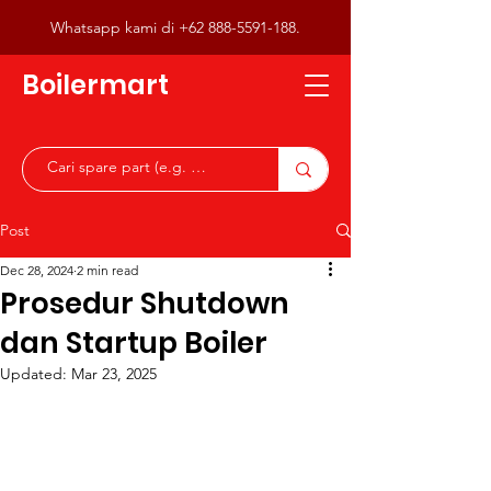
Whatsapp kami di
+62 888-5591-188
.
Boilermart
Post
Dec 28, 2024
2 min read
Prosedur Shutdown
dan Startup Boiler
Updated:
Mar 23, 2025