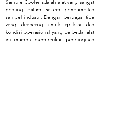
Sample Cooler adalah alat yang sangat 
penting dalam sistem pengambilan 
sampel industri. Dengan berbagai tipe 
yang dirancang untuk aplikasi dan 
kondisi operasional yang berbeda, alat 
ini mampu memberikan pendinginan 
yang efektif untuk memastikan 
keamanan dan akurasi dalam analisis. 
Meski membutuhkan perawatan rutin 
dan investasi awal, manfaat yang 
diberikan oleh Sample Cooler dalam 
meningkatkan kualitas dan kinerja 
sistem sangat signifikan bagi 
operasional industri yang berkelanjutan.
Boilermart meyediakan sparepart dan 
jasa servicing boiler di Indonesia. 
Silahkan hubungi kami di 
support@boilermart.co.id
 atau 
0888-