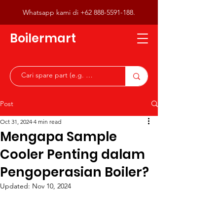
Whatsapp kami di
+62 888-5591-188
.
Boilermart
Post
Oct 31, 2024
4 min read
Mengapa Sample
Cooler Penting dalam
Pengoperasian Boiler?
Updated:
Nov 10, 2024