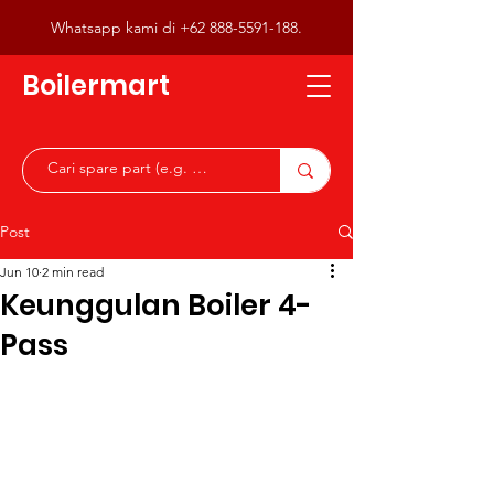
Whatsapp kami di
+62 888-5591-188
.
Boilermart
Post
Jun 10
2 min read
Keunggulan Boiler 4-
Pass