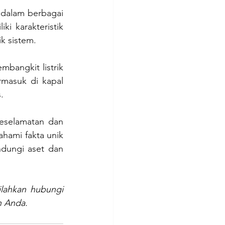
 dalam berbagai 
ki karakteristik 
k sistem.
mbangkit listrik 
rmasuk di kapal 
.
eselamatan dan 
hami fakta unik 
ndungi aset dan 
ilahkan hubungi 
n Anda.