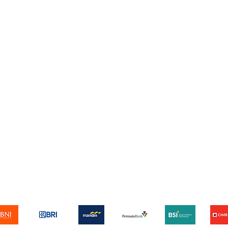
Boiler Pumps & Valves
Boiler Fans & Burners
Boiler Control & Instruments
Boilers
pping & Returns
Terms & Conditions
Privacy Policy
Kami menerima metode pembayaran berikut