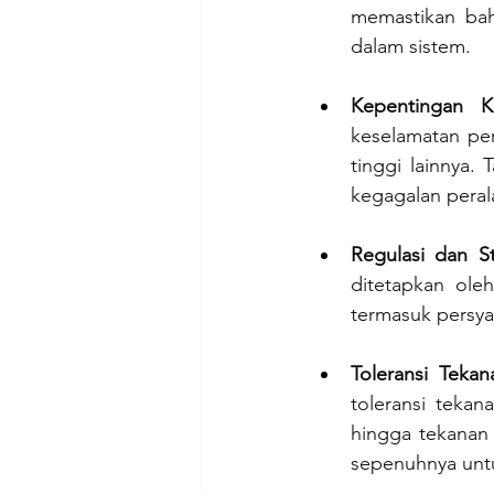
memastikan bah
dalam sistem.
Kepentingan K
keselamatan per
tinggi lainnya.
kegagalan peral
Regulasi dan St
ditetapkan ole
termasuk persyar
Toleransi Tekan
toleransi teka
hingga tekanan
sepenuhnya untu