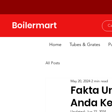
Boilermart
Home
Tubes & Grates
P
All Posts
May 20, 2024
2 min read
Fakta Un
Anda Ke
Updated:
Jun 22, 2024