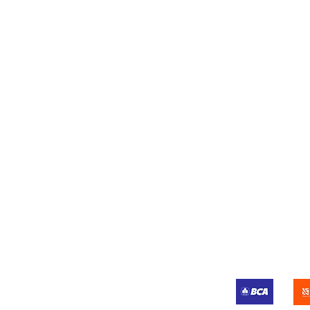
Email kami di
support@boilermart.co.id
atau hubungi kami di
+62 888-5591-188
Shi