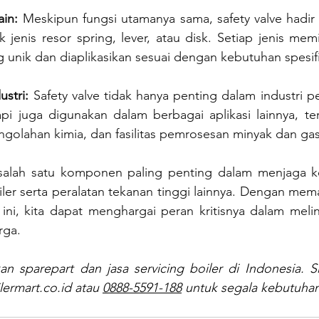
in:
 Meskipun fungsi utamanya sama, safety valve hadir
 jenis resor spring, lever, atau disk. Setiap jenis memili
 unik dan diaplikasikan sesuai dengan kebutuhan spesifi
stri: 
Safety valve tidak hanya penting dalam industri pe
api juga digunakan dalam berbagai aplikasi lainnya, te
pengolahan kimia, dan fasilitas pemrosesan minyak dan gas
 salah satu komponen paling penting dalam menjaga k
ler serta peralatan tekanan tinggi lainnya. Dengan mema
 ini, kita dapat menghargai peran kritisnya dalam meli
rga.
an sparepart dan jasa servicing boiler di Indonesia. S
ermart.co.id
 atau 
0888-5591-188
 untuk segala kebutuha