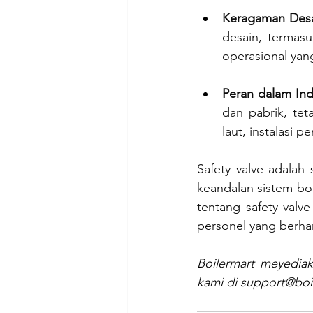
Keragaman Desa
desain, termasuk
operasional yang
Peran dalam Indu
dan pabrik, tet
laut, instalasi 
Safety valve adalah
keandalan sistem boi
tentang safety valve
personel yang berha
Boilermart meyediak
kami di 
support@boil