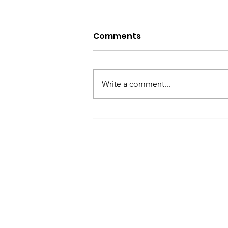
Comments
Write a comment...
Optimasi Energi Boiler
Uap Industri
menggunakan Indikator
Kinerja Energi
Boilermart
Perlu Bantuan?