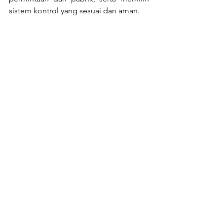
sistem kontrol yang sesuai dan aman.
Boilermart meyediakan sparepart dan 
jasa servicing boiler di Indonesia. 
Silahkan hubungi kami di 
support@boilermart.co.id
 atau 
0888-
5591-188
 untuk segala kebutuhan Anda.
See All
Recent Posts