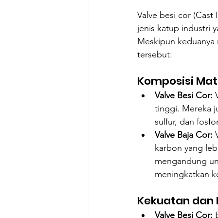
Valve besi cor (Cast
jenis katup industri 
Meskipun keduanya m
tersebut:
Komposisi Mate
Valve Besi Cor:
 
tinggi. Mereka j
sulfur, dan fosfor
Valve Baja Cor:
 
karbon yang lebi
mengandung uns
meningkatkan ke
Kekuatan dan 
Valve Besi Cor:
 