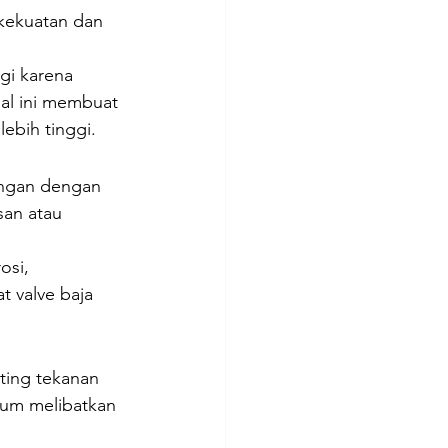
 kekuatan dan 
gi karena 
al ini membuat 
ebih tinggi.
kungan dengan 
an atau 
osi, 
 valve baja 
ting tekanan 
mum melibatkan 