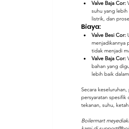
Valve Baja Cor:
 
suhu yang lebih 
listrik, dan prose
Biaya:
Valve Besi Cor:
 
menjadikannya p
tidak menjadi m
Valve Baja Cor:
 
bahan yang digu
lebih baik dala
Secara keseluruhan, 
persyaratan spesifik
tekanan, suhu, keta
Boilermart meyediaka
kami di support@boil