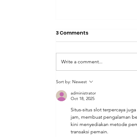
3 Comments
Write a comment...
Optimasi Energi Boiler
Sort by:
Newest
Uap Industri
administrator
menggunakan Indikator
Oct 18, 2025
Kinerja Energi
Situs-situs slot terpercaya j
jam, membuat pengalaman berm
kini menyediakan metode pemb
transaksi pemain.