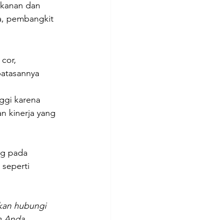
ekanan dan 
ia, pembangkit 
cor, 
batasannya 
ggi karena 
 kinerja yang 
ng pada 
 seperti 
hkan hubungi 
n Anda.