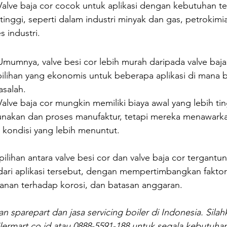
Valve baja cor cocok untuk aplikasi dengan kebutuhan t
tinggi, seperti dalam industri minyak dan gas, petrokim
s industri.
Umumnya, valve besi cor lebih murah daripada valve baja 
ilihan yang ekonomis untuk beberapa aplikasi di mana 
asalah.
Valve baja cor mungkin memiliki biaya awal yang lebih tin
nakan dan proses manufaktur, tetapi mereka menawarkan
m kondisi yang lebih menuntut.
pilihan antara valve besi cor dan valve baja cor tergantu
 dari aplikasi tersebut, dengan mempertimbangkan faktor
hanan terhadap korosi, dan batasan anggaran.
n sparepart dan jasa servicing boiler di Indonesia. Sila
ermart.co.id atau 
0888-5591-188
 untuk segala kebutuha