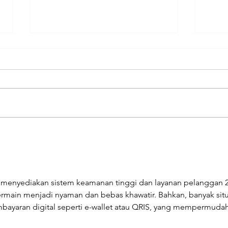
Tekanan Uap pada Boiler
AST
Kar
Boil
uga menyediakan sistem keamanan tinggi dan layanan pelanggan 2
ain menjadi nyaman dan bebas khawatir. Bahkan, banyak situ
ayaran digital seperti e-wallet atau QRIS, yang mempermudah