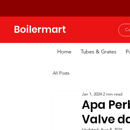
Boilermart
Home
Tubes & Grates
P
All Posts
Jan 1, 2024
2 min read
Apa Per
Valve d
Updated:
Aug 8, 2024