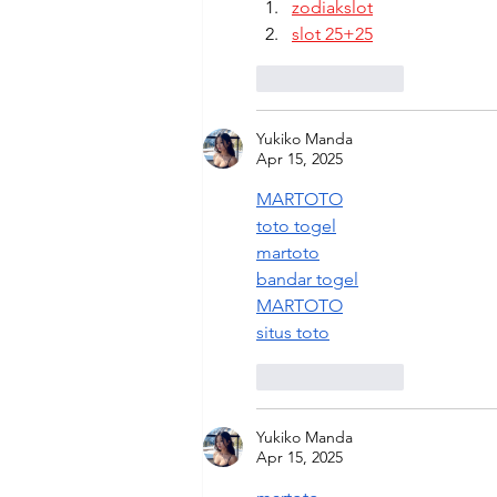
zodiakslot
slot 25+25
Like
Reply
Yukiko Manda
Apr 15, 2025
MARTOTO
toto togel
martoto
bandar togel
MARTOTO
situs toto
Like
Reply
Yukiko Manda
Apr 15, 2025