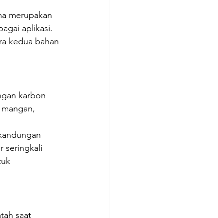
sama merupakan 
agai aplikasi. 
ra kedua bahan 
ngan karbon 
, mangan, 
 kandungan 
 seringkali 
uk 
tah saat 