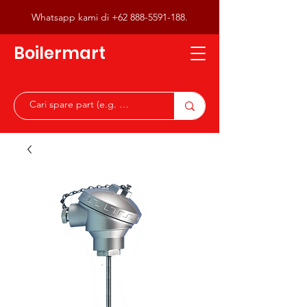
Whatsapp kami di
+62 888-5591-188
.
Boilermart