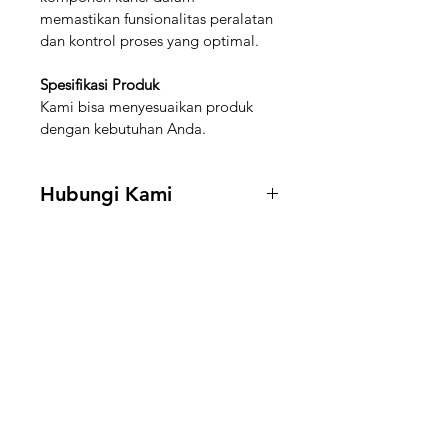
memastikan funsionalitas peralatan 
dan kontrol proses yang optimal.
Spesifikasi Produk
Kami bisa menyesuaikan produk 
dengan kebutuhan Anda.
Hubungi Kami
Hubungi kami di 
+62 888-5591-
188
 untuk mendapatkan informasi 
stock dan harga.
Boilermart
Perlu Bantuan?
Email kami di
support@boilermart.co.id