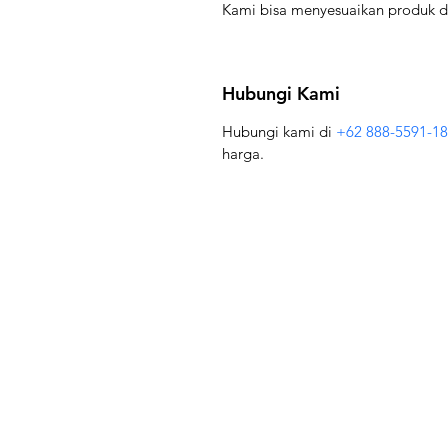
Kami bisa menyesuaikan produk 
Hubungi Kami
Hubungi kami di 
+62 888-5591-1
harga.
Boilermart
Perlu Bantuan?
Email kami di
support@boilermart.co.id
atau hubungi kami di