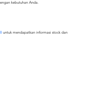
dengan kebutuhan Anda.
88
 untuk mendapatkan informasi stock dan 
Categories
Boiler Tubes & Grates
Boiler Pumps & Valves
Boiler Fans & Burners