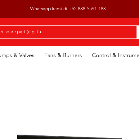
Whatsapp kami di +62 888-5591-188.
umps & Valves
Fans & Burners
Control & Instrum