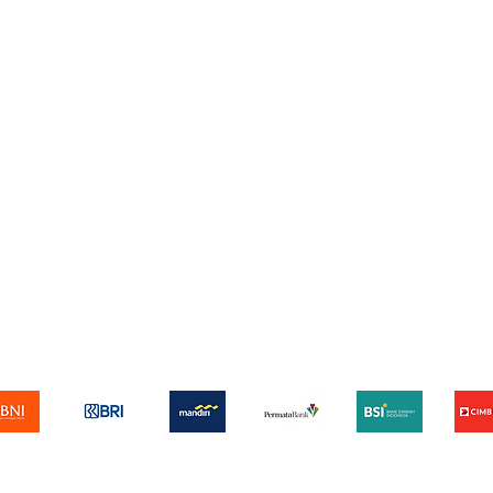
Boiler Control & Instruments
Boilers
pping & Returns
Terms & Conditions
Privacy Policy
Kami menerima metode pembayaran berikut