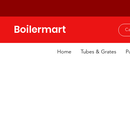
Boilermart
Home
Tubes & Grates
P