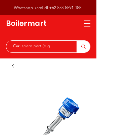
Whatsapp kami di
+62 888-5591-188
.
Boilermart