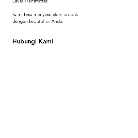
Level Transmitter.
Kami bisa menyesuaikan produk 
dengan kebutuhan Anda.
Hubungi Kami
Hubungi kami di 
+62 888-5591-
188
 untuk mendapatkan informasi 
stock dan harga.
Boilermart
Perlu Bantuan?
Email kami di
support@boilermart.co.id
atau hubungi kami di
+62 888-5591-188