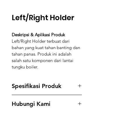
Left/Right Holder
Deskripsi & Aplikasi Produk
Left/Right Holder terbuat dari 
bahan yang kuat tahan banting dan 
tahan panas. Produk ini adalah 
salah satu komponen dari lantai 
tungku boiler.
Spesifikasi Produk
Material: HT150
Hubungi Kami
L/R Holder 43 (L = 160/162mm)
L/R Holder 57 (L = 190/192mm)
Hubungi kami di 
+62 888-5591-
188
untuk mendapatkan informasi 
Untuk spesifikasi khusus, Anda 
stock dan harga.
dapat menghubungi kami. Kami 