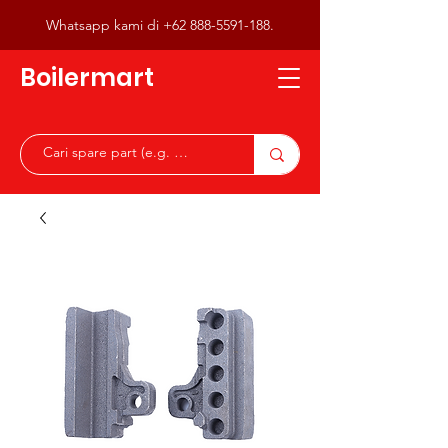
Whatsapp kami di
+62 888-5591-188
.
Boilermart