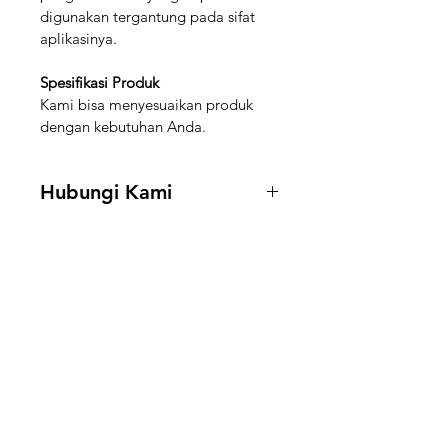
digunakan tergantung pada sifat 
aplikasinya.
Spesifikasi Produk
Kami bisa menyesuaikan produk 
dengan kebutuhan Anda.
Hubungi Kami
Hubungi kami di 
+62 888-5591-
188
 untuk mendapatkan informasi 
stock dan harga.
Boilermart
Perlu Bantuan?
Email kami di
support@boilermart.co.id