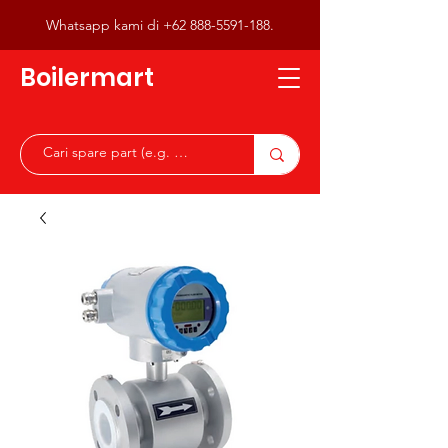
Whatsapp kami di
+62 888-5591-188
.
Boilermart