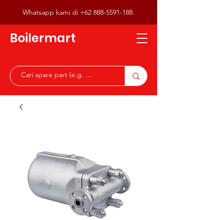
Whatsapp kami di
+62 888-5591-188
.
Boilermart