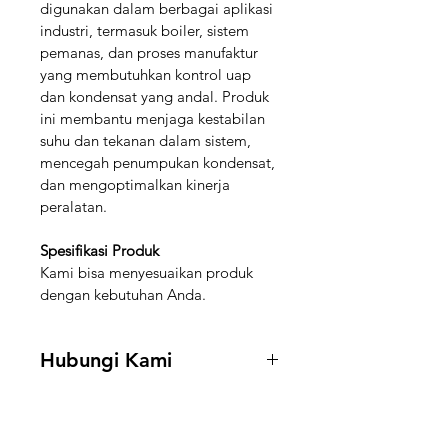
digunakan dalam berbagai aplikasi 
industri, termasuk boiler, sistem 
pemanas, dan proses manufaktur 
yang membutuhkan kontrol uap 
dan kondensat yang andal. Produk 
ini membantu menjaga kestabilan 
suhu dan tekanan dalam sistem, 
mencegah penumpukan kondensat, 
dan mengoptimalkan kinerja 
peralatan.
Spesifikasi Produk
Kami bisa menyesuaikan produk 
dengan kebutuhan Anda.
Hubungi Kami
Hubungi kami di 
+62 888-5591-
188
 untuk mendapatkan informasi 
stock dan harga.