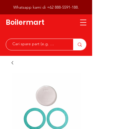
Whatsapp kami di
+62 888-5591-188
.
Boilermart