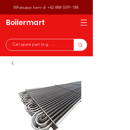
Whatsapp kami di
+62 888-5591-188
.
Boilermart