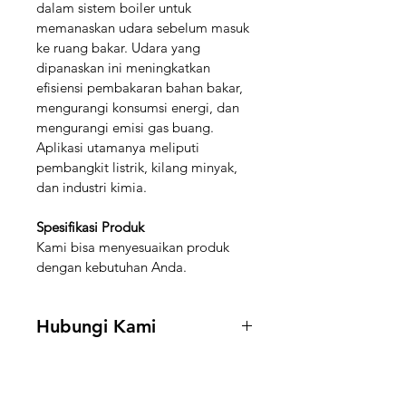
dalam sistem boiler untuk 
memanaskan udara sebelum masuk 
ke ruang bakar. Udara yang 
dipanaskan ini meningkatkan 
efisiensi pembakaran bahan bakar, 
mengurangi konsumsi energi, dan 
mengurangi emisi gas buang. 
Aplikasi utamanya meliputi 
pembangkit listrik, kilang minyak, 
dan industri kimia.
Spesifikasi Produk
Kami bisa menyesuaikan produk 
dengan kebutuhan Anda.
Hubungi Kami
Hubungi kami di 
+62 888-5591-
188
 untuk mendapatkan informasi 
stock dan harga.