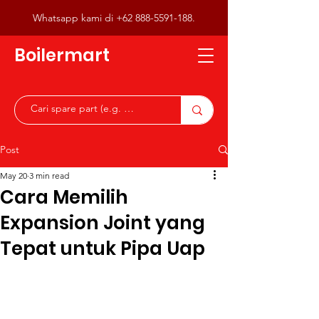
Whatsapp kami di
+62 888-5591-188
.
Boilermart
Post
May 20
3 min read
Cara Memilih
Expansion Joint yang
Tepat untuk Pipa Uap