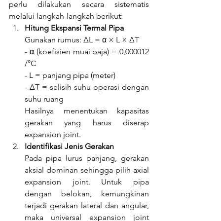
perlu dilakukan secara sistematis 
melalui langkah-langkah berikut:
Hitung Ekspansi Termal Pipa
Gunakan rumus: ΔL = α × L × ΔT
- α (koefisien muai baja) = 0,000012 
/°C
- L = panjang pipa (meter)
- ΔT = selisih suhu operasi dengan 
suhu ruang
Hasilnya menentukan kapasitas 
gerakan yang harus diserap 
expansion joint.
Identifikasi Jenis Gerakan
Pada pipa lurus panjang, gerakan 
aksial dominan sehingga pilih axial 
expansion joint. Untuk pipa 
dengan belokan, kemungkinan 
terjadi gerakan lateral dan angular, 
maka universal expansion joint 